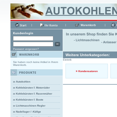
|
|
|
Passwort vergessen?
Weitere Unterkategorien:
Elektrik
Sie haben noch keine Artikel in Ihrem
Warenkorb.
»
Kondensatoren
Autokohlen
Kohlebürsten f. Motorräder
Kohlebürsten f. Rasenmäher
Kohlebürsten f. Boote
Lichtmaschinen Regler
Nadellager / -Käfige