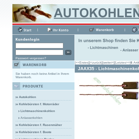
|
|
|
Passwort vergessen?
[<<Erstes]
[<zurück]
[weiter>]
[Letztes>>]
6
Arti
JAAX35 - Lichtmaschinenko
Sie haben noch keine Artikel in Ihrem
Warenkorb.
Autokohlen
Kohlebürsten f. Motorräder
Lichtmaschinenkohlen
Anlasserkohlen
Kohlebürsten f. Rasenmäher
Kohlebürsten f. Boote