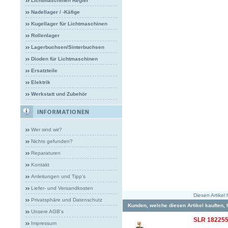
Lichtmaschinen Regler
Nadellager / -Käfige
Kugellager für Lichtmaschinen
Rollenlager
Lagerbuchsen/Sinterbuchsen
Dioden für Lichtmaschinen
Ersatzteile
Elektrik
Werkstatt und Zubehör
Wer sind wir?
Nichts gefunden?
Reparaturen
Kontakt
Anleitungen und Tipp's
Liefer- und Versandkosten
Diesen Artike
Privatsphäre und Datenschutz
Kunden, welche diesen Artikel kauften, 
Unsere AGB's
SLR 182255 
Impressum