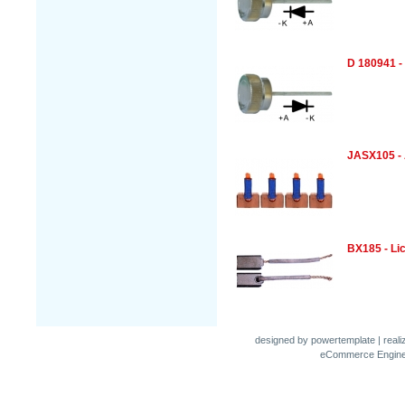
D 180941 -
JASX105 -
BX185 - L
designed by
powertemplate
| real
eCommerce Engin