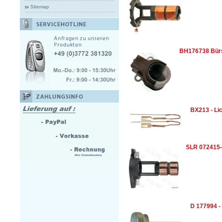
Sitemap
BH176738 Bürs
BX213 - Li
SLR 072415-
D 177994 -