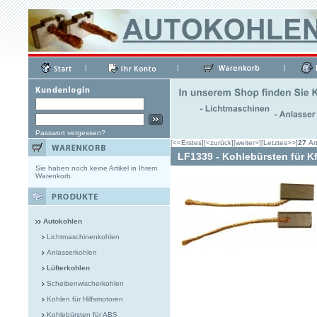
|
|
|
Passwort vergessen?
[<<Erstes]
[<zurück]
[weiter>]
[Letztes>>]
27
Art
LF1339 - Kohlebürsten für K
Sie haben noch keine Artikel in Ihrem
Warenkorb.
Autokohlen
Lichtmaschinenkohlen
Anlasserkohlen
Lüfterkohlen
Scheibenwischerkohlen
Kohlen für Hilfsmotoren
Kohlebürsten für ABS