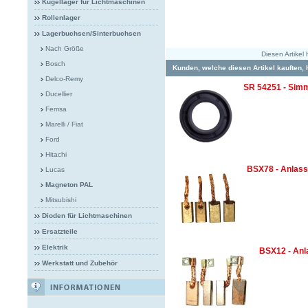
Kugellager für Lichtmaschinen
Rollenlager
Lagerbuchsen/Sinterbuchsen
Nach Größe
Diesen Artike
Bosch
Kunden, welche diesen Artikel kauften, 
Delco-Remy
SR 54251 - Sim
Ducellier
Femsa
Marelli / Fiat
Ford
Hitachi
BSX78 - Anlas
Lucas
Magneton PAL
Mitsubishi
Dioden für Lichtmaschinen
Ersatzteile
Elektrik
BSX12 - Anl
Werkstatt und Zubehör