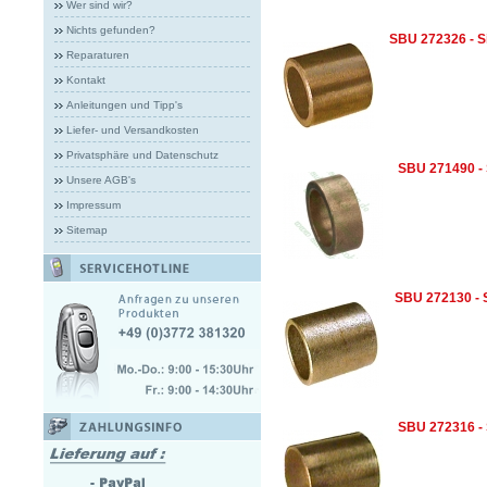
Wer sind wir?
Nichts gefunden?
SBU 272326 - S
Reparaturen
Kontakt
Anleitungen und Tipp's
Liefer- und Versandkosten
Privatsphäre und Datenschutz
SBU 271490 - 
Unsere AGB's
Impressum
Sitemap
SBU 272130 - 
SBU 272316 - 