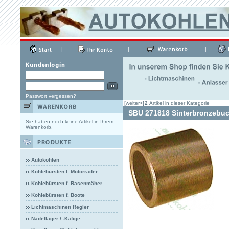
|
|
|
Passwort vergessen?
[weiter>]
2
Artikel in dieser Kategorie
SBU 271818 Sinterbronzebuc
Sie haben noch keine Artikel in Ihrem
Warenkorb.
Autokohlen
Kohlebürsten f. Motorräder
Kohlebürsten f. Rasenmäher
Kohlebürsten f. Boote
Lichtmaschinen Regler
Nadellager / -Käfige