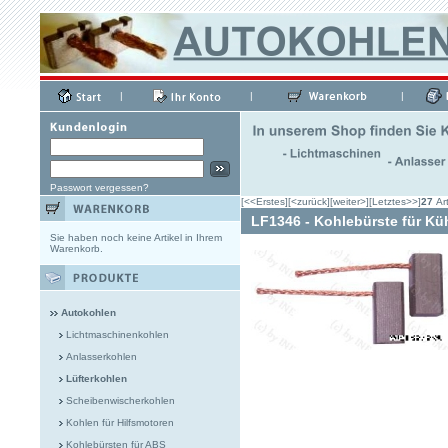
|
|
|
Passwort vergessen?
[<<Erstes]
[<zurück]
[weiter>]
[Letztes>>]
27
Art
LF1346 - Kohlebürste für Kü
Sie haben noch keine Artikel in Ihrem
Warenkorb.
Autokohlen
Lichtmaschinenkohlen
Anlasserkohlen
Lüfterkohlen
Scheibenwischerkohlen
Kohlen für Hilfsmotoren
Kohlebürsten für ABS