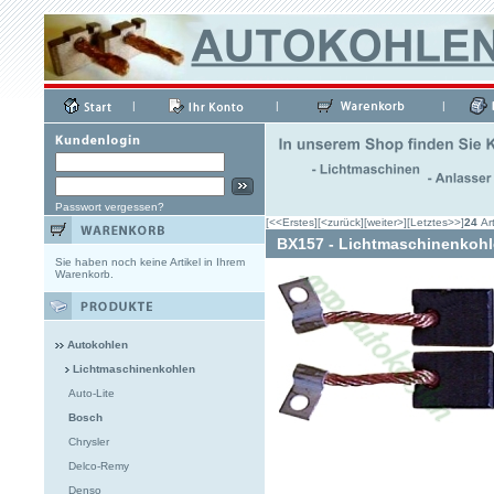
|
|
|
Passwort vergessen?
[<<Erstes]
[<zurück]
[weiter>]
[Letztes>>]
24
Art
BX157 - Lichtmaschinenkoh
Sie haben noch keine Artikel in Ihrem
Warenkorb.
Autokohlen
Lichtmaschinenkohlen
Auto-Lite
Bosch
Chrysler
Delco-Remy
Denso