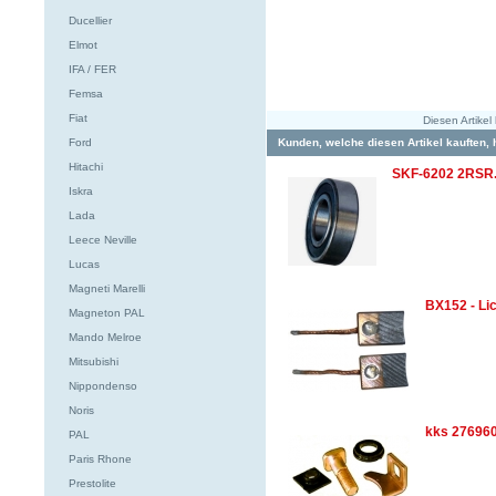
Ducellier
Elmot
IFA / FER
Femsa
Fiat
Diesen Artike
Ford
Kunden, welche diesen Artikel kauften, 
Hitachi
SKF-6202 2RSR
Iskra
Lada
Leece Neville
Lucas
Magneti Marelli
BX152 - L
Magneton PAL
Mando Melroe
Mitsubishi
Nippondenso
Noris
kks 276960
PAL
Paris Rhone
Prestolite