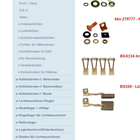
Puch / Steyr
S.E.V.
Valeo
kks 279777 - 
Anlasserkohlen
Lüfterkohlen
Scheibenwischerkohlen
Kohlen für Hilfsmotoren
Kohlebürsten für ABS
IFAX134 An
für Servolenkung
Verteilerkohlen
Kohlebürsten für Oldtimer
Kohlebürsten f. Motorräder
BX169 - L
Kohlebürsten f. Rasenmäher
Kohlebürsten f. Boote
Lichtmaschinen Regler
Nadellager / -Käfige
Kugellager für Lichtmaschinen
Rollenlager
Lagerbuchsen/Sinterbuchsen
Dioden für Lichtmaschinen