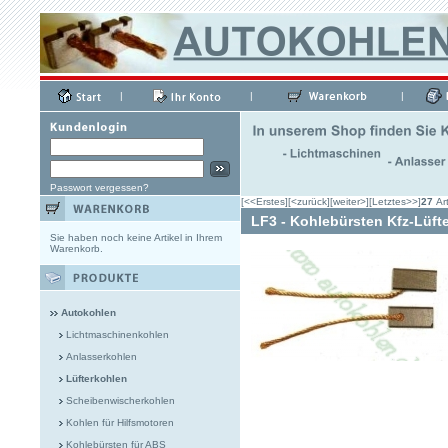
|
|
|
Passwort vergessen?
[<<Erstes]
[<zurück]
[weiter>]
[Letztes>>]
27
Art
LF3 - Kohlebürsten Kfz-Lüft
Sie haben noch keine Artikel in Ihrem
Warenkorb.
Autokohlen
Lichtmaschinenkohlen
Anlasserkohlen
Lüfterkohlen
Scheibenwischerkohlen
Kohlen für Hilfsmotoren
Kohlebürsten für ABS