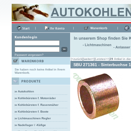
|
|
|
Passwort vergessen?
[<zurück]
[weiter>]
[Letztes>>]
29
Artikel in di
SBU 271361 - Sinterbuchse 
Sie haben noch keine Artikel in Ihrem
Warenkorb.
Autokohlen
Kohlebürsten f. Motorräder
Kohlebürsten f. Rasenmäher
Kohlebürsten f. Boote
Lichtmaschinen Regler
Nadellager / -Käfige