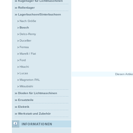
Kugellager für Lichtmaschinen
Rollenlager
Lagerbuchsen/Sinterbuchsen
Nach Größe
Bosch
Delco-Remy
Ducellier
Femsa
Marelli / Fiat
Ford
Hitachi
Lucas
Diesen Artik
Magneton PAL
Mitsubishi
Dioden für Lichtmaschinen
Ersatzteile
Elektrik
Werkstatt und Zubehör