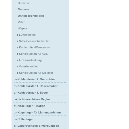
Romania
Tecumseh
United Technolgies
Valeo
Wapsa
Lüfterkohlen
Scheibenwischerkohlen
Kohlen für Hilfsmotoren
Kohlebürsten für ABS
für Servolenkung
Verteilerkohlen
Kohlebürsten für Oldtimer
Kohlebürsten f. Motorräder
Kohlebürsten f. Rasenmäher
Kohlebürsten f. Boote
Lichtmaschinen Regler
Nadellager / -Käfige
Kugellager für Lichtmaschinen
Rollenlager
Lagerbuchsen/Sinterbuchsen