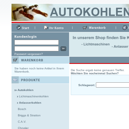
|
|
|
Passwort vergessen?
Sie haben noch keine Artikel in Ihrem
Die Suche ergab keine genauen Treffer.
Warenkorb.
Möchten Sie nocheinmal Suchen?
Schlagwort:
Autokohlen
Lichtmaschinenkohlen
Anlasserkohlen
Bosch
Briggs & Stratton
C.A.V.
Chrysler