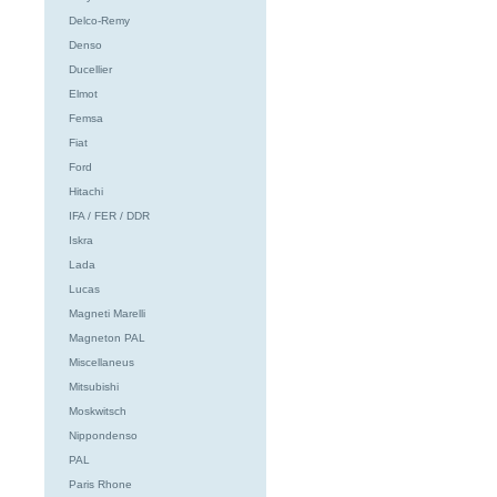
Delco-Remy
Denso
Ducellier
Elmot
Femsa
Fiat
Ford
Hitachi
IFA / FER / DDR
Iskra
Lada
Lucas
Magneti Marelli
Magneton PAL
Miscellaneus
Mitsubishi
Moskwitsch
Nippondenso
PAL
Paris Rhone