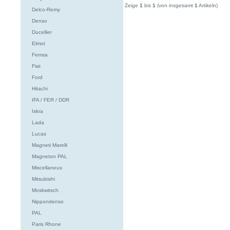
Zeige
1
bis
1
(von insgesamt
1
Artikeln)
Delco-Remy
Denso
Ducellier
Elmot
Femsa
Fiat
Ford
Hitachi
IFA / FER / DDR
Iskra
Lada
Lucas
Magneti Marelli
Magneton PAL
Miscellaneus
Mitsubishi
Moskwitsch
Nippondenso
PAL
Paris Rhone