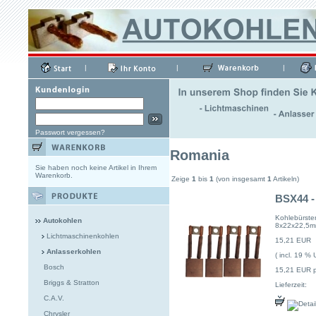
|
|
|
Passwort vergessen?
Romania
Sie haben noch keine Artikel in Ihrem
Warenkorb.
Zeige
1
bis
1
(von insgesamt
1
Artikeln)
BSX44 -
Kohlebürst
Autokohlen
8x22x22,5mm
Lichtmaschinenkohlen
15,21 EUR
Anlasserkohlen
( incl. 19 % 
Bosch
15,21 EUR p
Briggs & Stratton
Lieferzeit:
C.A.V.
Chrysler