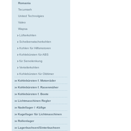
Romania
Tecumseh
United Technolgies
Valeo
Wapsa
Lüfterkohlen
Scheibenwischerkohlen
Kohlen für Hilfsmotoren
Kohlebürsten für ABS
für Servolenkung
Verteilerkohlen
Kohlebürsten für Oldtimer
Kohlebürsten f. Motorräder
Kohlebürsten f. Rasenmäher
Kohlebürsten f. Boote
Lichtmaschinen Regler
Nadellager / -Käfige
Kugellager für Lichtmaschinen
Rollenlager
Lagerbuchsen/Sinterbuchsen