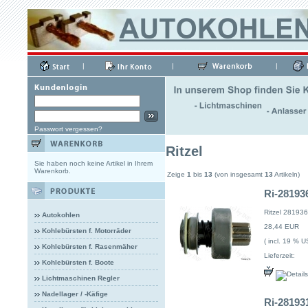
|
|
|
Passwort vergessen?
Ritzel
Sie haben noch keine Artikel in Ihrem
Warenkorb.
Zeige
1
bis
13
(von insgesamt
13
Artikeln)
Ri-281936
Ritzel 281936
Autokohlen
28,44 EUR
Kohlebürsten f. Motorräder
( incl. 19 % U
Kohlebürsten f. Rasenmäher
Lieferzeit:
Kohlebürsten f. Boote
Lichtmaschinen Regler
Nadellager / -Käfige
Ri-281931