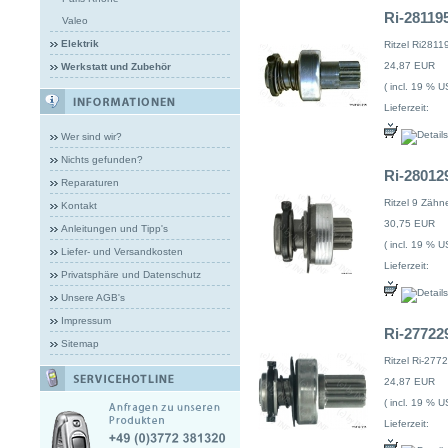
Ri-281195
Valeo
Elektrik
Ritzel Ri2811
24,87 EUR
Werkstatt und Zubehör
( incl. 19 % U
Lieferzeit:
Wer sind wir?
Nichts gefunden?
Ri-280129
Reparaturen
Ritzel 9 Zähn
Kontakt
30,75 EUR
Anleitungen und Tipp's
( incl. 19 % U
Liefer- und Versandkosten
Lieferzeit:
Privatsphäre und Datenschutz
Unsere AGB's
Impressum
Ri-277229
Sitemap
Ritzel Ri-277
24,87 EUR
( incl. 19 % U
Lieferzeit: