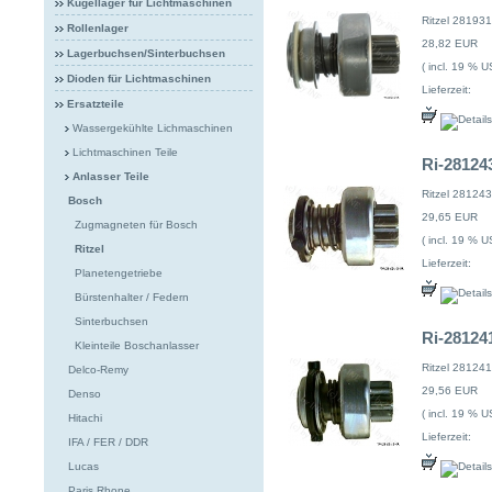
Kugellager für Lichtmaschinen
Ritzel 281931
Rollenlager
28,82 EUR
Lagerbuchsen/Sinterbuchsen
( incl. 19 % U
Dioden für Lichtmaschinen
Lieferzeit:
Ersatzteile
Wassergekühlte Lichmaschinen
Lichtmaschinen Teile
Ri-281243
Anlasser Teile
Ritzel 281243
Bosch
29,65 EUR
Zugmagneten für Bosch
( incl. 19 % U
Ritzel
Lieferzeit:
Planetengetriebe
Bürstenhalter / Federn
Sinterbuchsen
Ri-281241
Kleinteile Boschanlasser
Ritzel 281241
Delco-Remy
29,56 EUR
Denso
( incl. 19 % U
Hitachi
Lieferzeit:
IFA / FER / DDR
Lucas
Paris Rhone