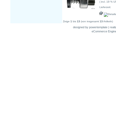
( incl. 19 % U
Lieferzeit:
Zeige
1
bis
13
(von insgesamt
13
Artikeln)
designed by
powertemplate
| real
eCommerce Engin