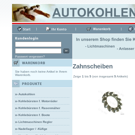
|
|
|
Passwort vergessen?
Zahnscheiben
Sie haben noch keine Artikel in Ihrem
Warenkorb.
Zeige
1
bis
5
(von insgesamt
5
Artikeln)
Autokohlen
Kohlebürsten f. Motorräder
Kohlebürsten f. Rasenmäher
Kohlebürsten f. Boote
Lichtmaschinen Regler
Nadellager / -Käfige