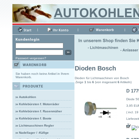
|
|
|
Passwort vergessen?
Dioden Bosch
Sie haben noch keine Artikel in Ihrem
Warenkorb.
Dioden für Lichtmaschinen von Bosch
Zeige
1
bis
6
(von insgesamt
6
Artikeln)
D 177
Autokohlen
Diode 5
Kohlebürsten f. Motorräder
3,95 EU
Kohlebürsten f. Rasenmäher
( incl. 1
Kohlebürsten f. Boote
Lieferzeit
Lichtmaschinen Regler
Nadellager / -Käfige