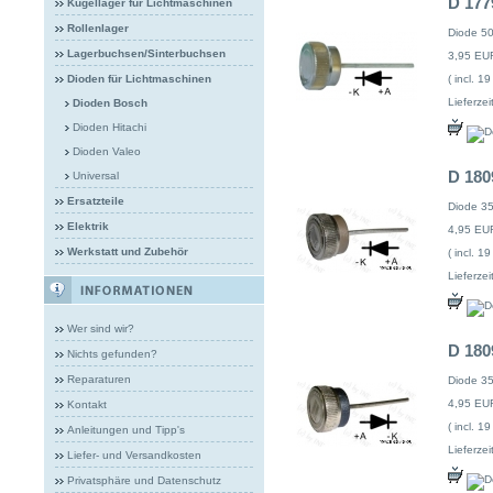
D 177
Kugellager für Lichtmaschinen
Rollenlager
Diode 5
Lagerbuchsen/Sinterbuchsen
3,95 EU
( incl. 1
Dioden für Lichtmaschinen
Lieferzeit
Dioden Bosch
Dioden Hitachi
Dioden Valeo
D 180
Universal
Ersatzteile
Diode 3
Elektrik
4,95 EU
Werkstatt und Zubehör
( incl. 1
Lieferzeit
Wer sind wir?
D 180
Nichts gefunden?
Reparaturen
Diode 3
4,95 EU
Kontakt
( incl. 1
Anleitungen und Tipp's
Lieferzeit
Liefer- und Versandkosten
Privatsphäre und Datenschutz