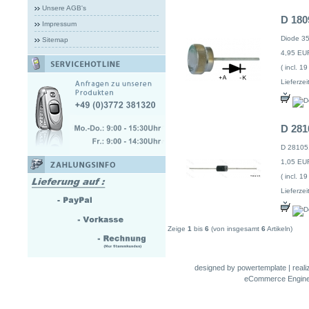
Unsere AGB's
D 180
Impressum
Diode 3
Sitemap
4,95 EU
( incl. 1
Lieferzeit
D 281
D 281051
1,05 EU
( incl. 1
Lieferzeit
Zeige
1
bis
6
(von insgesamt
6
Artikeln)
designed by
powertemplate
| real
eCommerce Engin