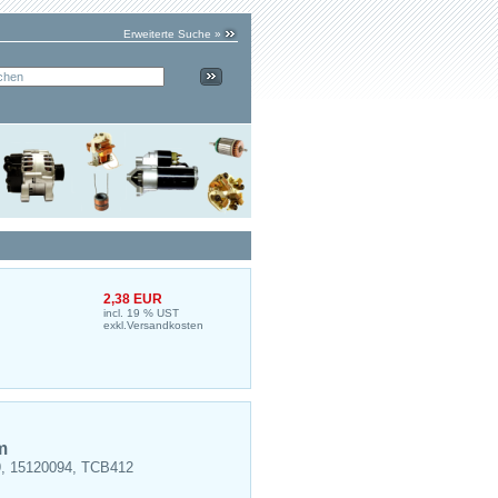
Erweiterte Suche »
2,38 EUR
incl. 19 % UST
exkl.
Versandkosten
m
39, 15120094, TCB412