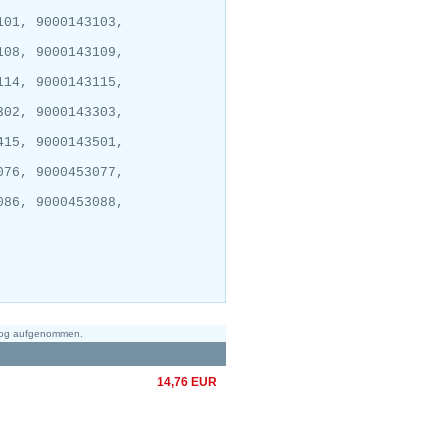
101, 9000143103,
108, 9000143109,
114, 9000143115,
302, 9000143303,
415, 9000143501,
076, 9000453077,
086, 9000453088,
alog aufgenommen.
14,76 EUR