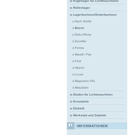
Kugellager für Lichtmaschinen
Rollenlager
Lagerbuchsen/Sinterbuchsen
Nach Größe
Bosch
Delco-Remy
Ducellier
Femsa
Marelli / Fiat
Ford
Hitachi
Lucas
Magneton PAL
Mitsubishi
Dioden für Lichtmaschinen
Ersatzteile
Elektrik
Werkstatt und Zubehör