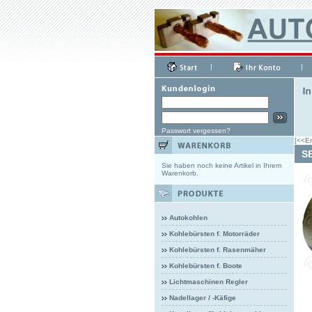
|
|
Passwort vergessen?
[<<Er
S
Sie haben noch keine Artikel in Ihrem
Warenkorb.
Autokohlen
Kohlebürsten f. Motorräder
Kohlebürsten f. Rasenmäher
Kohlebürsten f. Boote
Lichtmaschinen Regler
Nadellager / -Käfige