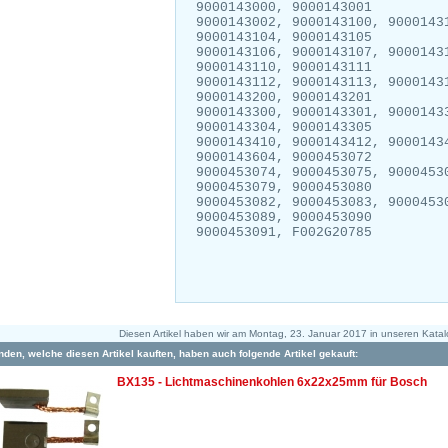
9000143000, 9000143001
9000143002, 9000143100, 9000143
9000143104, 9000143105
9000143106, 9000143107, 9000143
9000143110, 9000143111
9000143112, 9000143113, 9000143
9000143200, 9000143201
9000143300, 9000143301, 9000143
9000143304, 9000143305
9000143410, 9000143412, 9000143
9000143604, 9000453072
9000453074, 9000453075, 9000453
9000453079, 9000453080
9000453082, 9000453083, 9000453
9000453089, 9000453090
9000453091, F002G20785
Diesen Artikel haben wir am Montag, 23. Januar 2017 in unseren Kat
den, welche diesen Artikel kauften, haben auch folgende Artikel gekauft:
BX135 - Lichtmaschinenkohlen 6x22x25mm für Bosch