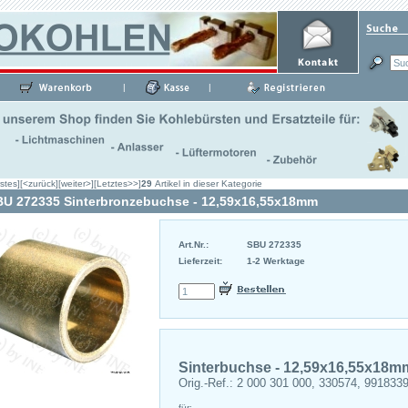
|
|
stes]
[<zurück]
[weiter>]
[Letztes>>]
29
Artikel in dieser Kategorie
BU 272335 Sinterbronzebuchse - 12,59x16,55x18mm
Art.Nr.:
SBU 272335
Lieferzeit:
1-2 Werktage
Sinterbuchse - 12,59x16,55x18m
Orig.-Ref.: 2 000 301 000, 330574, 99183
für: