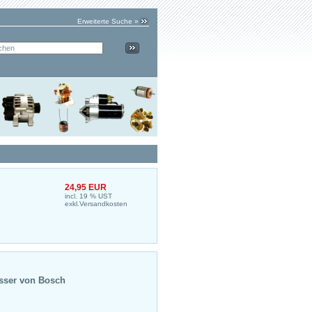
Erweiterte Suche »
24,95 EUR
incl. 19 % UST
exkl.
Versandkosten
asser von Bosch