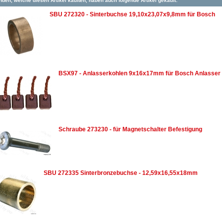
den, welche diesen Artikel kauften, haben auch folgende Artikel gekauft:
SBU 272320 - Sinterbuchse 19,10x23,07x9,8mm für Bosch
BSX97 - Anlasserkohlen 9x16x17mm für Bosch Anlasser
Schraube 273230 - für Magnetschalter Befestigung
SBU 272335 Sinterbronzebuchse - 12,59x16,55x18mm