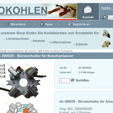
|
|
stes]
[<zurück]
[weiter>]
[Letztes>>]
24
Artikel in dieser Kategorie
 280039 - Bürstenhalter für Boschanlasser
Art.Nr.:
bh 280039
Lieferzeit:
1-2 Werktage
bh 280039 - Bürstenhalter für Anl
Orig.-Ref.:2004004093
Kompl. mit 4 Bürsten