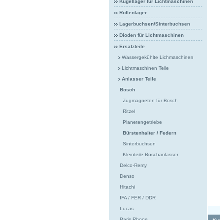
Kugellager für Lichtmaschinen
Rollenlager
Lagerbuchsen/Sinterbuchsen
Dioden für Lichtmaschinen
Ersatzteile
Wassergekühlte Lichmaschinen
Lichtmaschinen Teile
Anlasser Teile
Bosch
Zugmagneten für Bosch
Ritzel
Planetengetriebe
Bürstenhalter / Federn
Sinterbuchsen
Kleinteile Boschanlasser
Delco-Remy
Denso
Hitachi
IFA / FER / DDR
Lucas
Paris Rhone