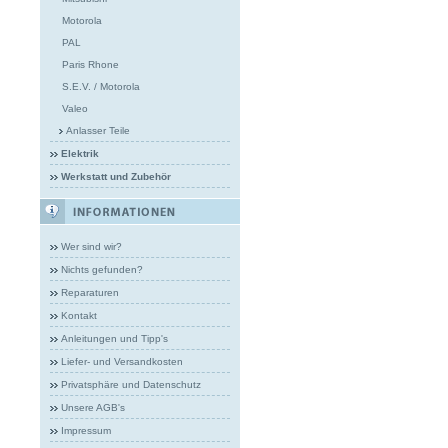
Motorola
PAL
Paris Rhone
S.E.V. / Motorola
Valeo
Anlasser Teile
Elektrik
Werkstatt und Zubehör
Wer sind wir?
Nichts gefunden?
Reparaturen
Kontakt
Anleitungen und Tipp's
Liefer- und Versandkosten
Privatsphäre und Datenschutz
Unsere AGB's
Impressum