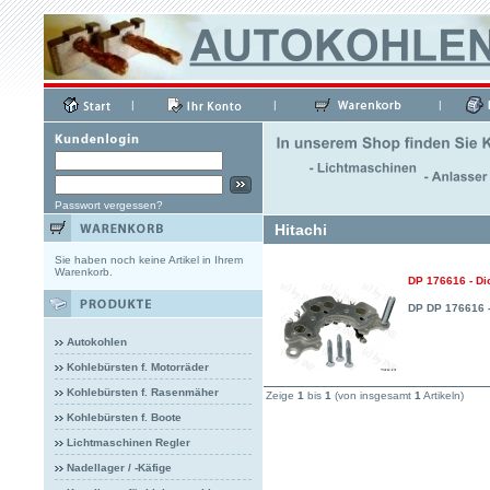
|
|
|
Passwort vergessen?
Hitachi
Sie haben noch keine Artikel in Ihrem
Warenkorb.
DP 176616 - Di
DP DP 176616 -
Autokohlen
Kohlebürsten f. Motorräder
Kohlebürsten f. Rasenmäher
Zeige
1
bis
1
(von insgesamt
1
Artikeln)
Kohlebürsten f. Boote
Lichtmaschinen Regler
Nadellager / -Käfige