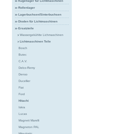
Kugellager für Lichtmaschinen
Rollenlager
Lagerbuchsen/Sinterbuchsen
Dioden für Lichtmaschinen
Ersatzteile
Wassergekühlte Lichmaschinen
Lichtmaschinen Teile
Bosch
Butec
C.A.V.
Delco-Remy
Denso
Ducellier
Fiat
Ford
Hitachi
Iskra
Lucas
Magneti Marelli
Magneton PAL
Mitsubishi