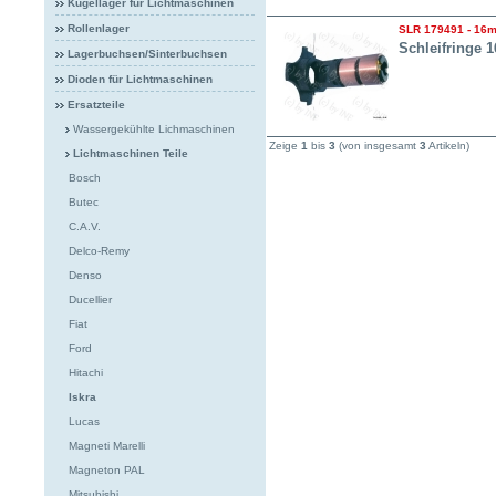
Kugellager für Lichtmaschinen
Rollenlager
SLR 179491 - 16mm
Schleifringe 
Lagerbuchsen/Sinterbuchsen
Dioden für Lichtmaschinen
Ersatzteile
Wassergekühlte Lichmaschinen
Zeige
1
bis
3
(von insgesamt
3
Artikeln)
Lichtmaschinen Teile
Bosch
Butec
C.A.V.
Delco-Remy
Denso
Ducellier
Fiat
Ford
Hitachi
Iskra
Lucas
Magneti Marelli
Magneton PAL
Mitsubishi