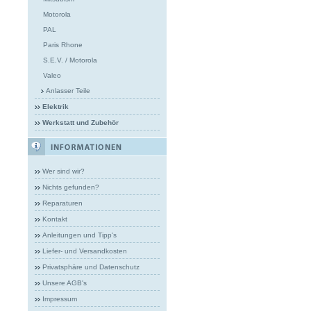
Motorola
PAL
Paris Rhone
S.E.V. / Motorola
Valeo
Anlasser Teile
Elektrik
Werkstatt und Zubehör
Wer sind wir?
Nichts gefunden?
Reparaturen
Kontakt
Anleitungen und Tipp's
Liefer- und Versandkosten
Privatsphäre und Datenschutz
Unsere AGB's
Impressum