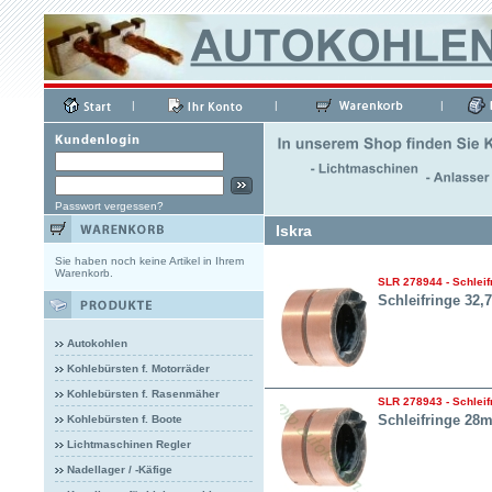
|
|
|
Passwort vergessen?
Iskra
Sie haben noch keine Artikel in Ihrem
Warenkorb.
SLR 278944 - Schleif
Schleifringe 32
Autokohlen
Kohlebürsten f. Motorräder
Kohlebürsten f. Rasenmäher
SLR 278943 - Schleif
Schleifringe 28
Kohlebürsten f. Boote
Lichtmaschinen Regler
Nadellager / -Käfige