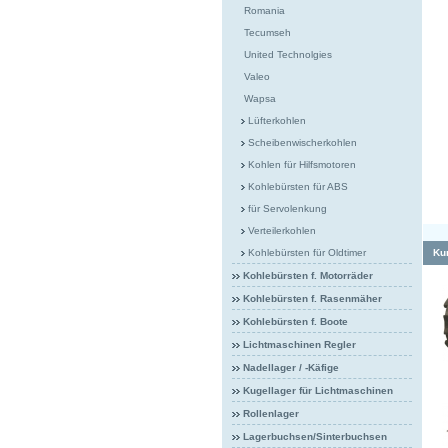
Romania
Tecumseh
United Technolgies
Valeo
Wapsa
Lüfterkohlen
Scheibenwischerkohlen
Kohlen für Hilfsmotoren
Kohlebürsten für ABS
für Servolenkung
Verteilerkohlen
Kohlebürsten für Oldtimer
Kun
Kohlebürsten f. Motorräder
Kohlebürsten f. Rasenmäher
Kohlebürsten f. Boote
Lichtmaschinen Regler
Nadellager / -Käfige
Kugellager für Lichtmaschinen
Rollenlager
Lagerbuchsen/Sinterbuchsen