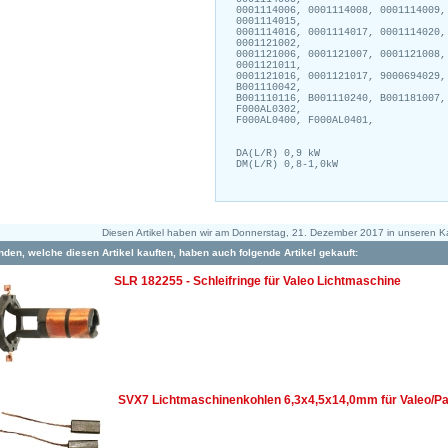
0001114006, 0001114008, 0001114009,
0001114015,
0001114016, 0001114017, 0001114020,
0001121002,
0001121006, 0001121007, 0001121008,
0001121011,
0001121016, 0001121017, 9000694029,
B001110042,
B001110116, B001110240, B001181007,
F000AL0302,
F000AL0400, F000AL0401,
DA(L/R) 0,9 kW
DM(L/R) 0,8-1,0kW
Diesen Artikel haben wir am Donnerstag, 21. Dezember 2017 in unseren 
den, welche diesen Artikel kauften, haben auch folgende Artikel gekauft:
SLR 182255 - Schleifringe für Valeo Lichtmaschine
SVX7 Lichtmaschinenkohlen 6,3x4,5x14,0mm für Valeo/Pa