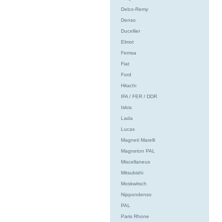
Delco-Remy
Denso
Ducellier
Elmot
Femsa
Fiat
Ford
Hitachi
IFA / FER / DDR
Iskra
Lada
Lucas
Magneti Marelli
Magneton PAL
Miscellaneus
Mitsubishi
Moskwitsch
Nippondenso
PAL
Paris Rhone