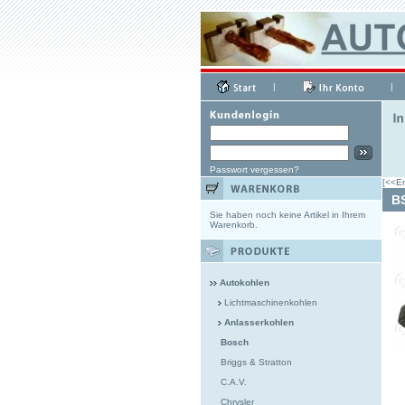
|
|
Passwort vergessen?
[<<Er
BS
Sie haben noch keine Artikel in Ihrem
Warenkorb.
Autokohlen
Lichtmaschinenkohlen
Anlasserkohlen
Bosch
Briggs & Stratton
C.A.V.
Chrysler