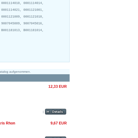
 0001114010, 0001114014,
 0001114021, 0001121001,
 0001121009, 0001121010,
 9007045009, 9007045016,
 B001181013, B001181014,
Katalog aufgenommen.
12,33 EUR
|
ris Rhon
9,67 EUR