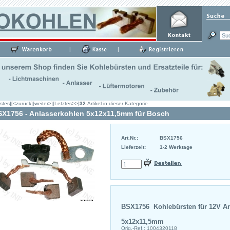
|
|
stes]
[<zurück]
[weiter>]
[Letztes>>]
32
Artikel in dieser Kategorie
X1756 - Anlasserkohlen 5x12x11,5mm für Bosch
Art.Nr.:
BSX1756
Lieferzeit:
1-2 Werktage
BSX1756 Kohlebürsten für 12V An
5x12x11,5mm
Orig.-Ref.
: 1004320118