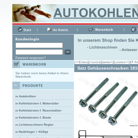
|
|
|
Passwort vergessen?
[<<Erstes]
[<zurück]
[weiter>]
[Letztes>>]
17
Art
Satz Gehäuseschrauben 181
Sie haben noch keine Artikel in Ihrem
Warenkorb.
Autokohlen
Kohlebürsten f. Motorräder
Kohlebürsten f. Rasenmäher
Kohlebürsten f. Boote
Lichtmaschinen Regler
Nadellager / -Käfige