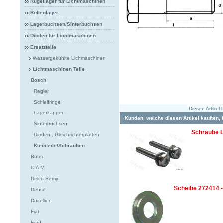
Kugellager für Lichtmaschinen
Rollenlager
Lagerbuchsen/Sinterbuchsen
Dioden für Lichtmaschinen
Ersatzteile
Wassergekühlte Lichmaschinen
Lichtmaschinen Teile
Bosch
Regler
Schleifringe
Diesen Artikel
Lagerkappen
Kunden, welche diesen Artikel kauften, 
Sinterbuchsen
Schraube 
Dioden-, Gleichrichterplatten
Kleinteile/Schrauben
Butec
C.A.V.
Delco-Remy
Scheibe 272414 -
Denso
Ducellier
Fiat
Ford