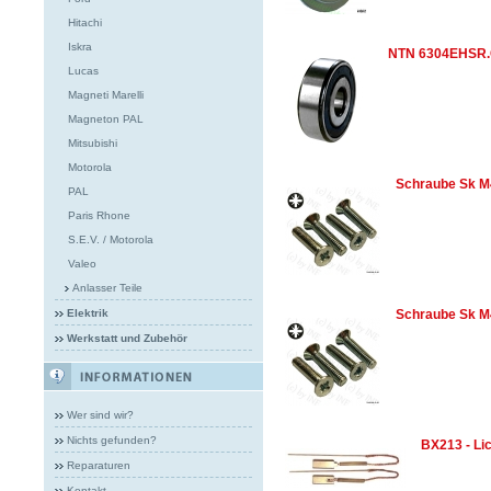
Hitachi
Iskra
NTN 6304EHSR.
Lucas
Magneti Marelli
Magneton PAL
Mitsubishi
Motorola
Schraube Sk 
PAL
Paris Rhone
S.E.V. / Motorola
Valeo
Anlasser Teile
Elektrik
Schraube Sk 
Werkstatt und Zubehör
Wer sind wir?
Nichts gefunden?
BX213 - Li
Reparaturen
Kontakt