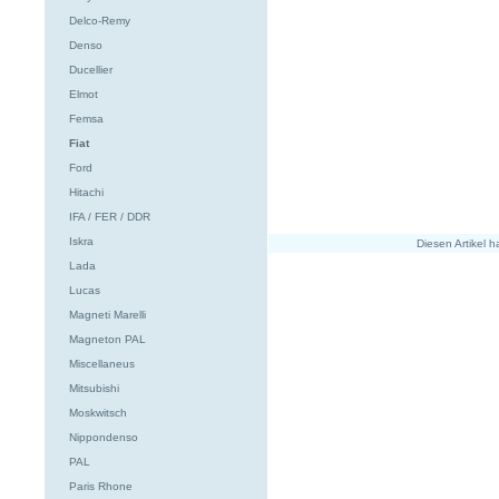
Delco-Remy
Denso
Ducellier
Elmot
Femsa
Fiat
Ford
Hitachi
IFA / FER / DDR
Iskra
Diesen Artikel
Lada
Lucas
Magneti Marelli
Magneton PAL
Miscellaneus
Mitsubishi
Moskwitsch
Nippondenso
PAL
Paris Rhone