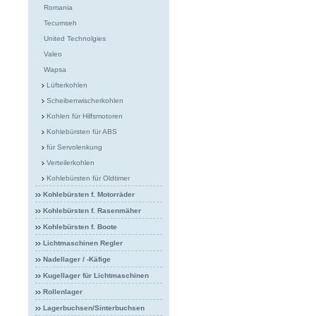
Romania
Tecumseh
United Technolgies
Valeo
Wapsa
Lüfterkohlen
Scheibenwischerkohlen
Kohlen für Hilfsmotoren
Kohlebürsten für ABS
für Servolenkung
Verteilerkohlen
Kohlebürsten für Oldtimer
Kohlebürsten f. Motorräder
Kohlebürsten f. Rasenmäher
Kohlebürsten f. Boote
Lichtmaschinen Regler
Nadellager / -Käfige
Kugellager für Lichtmaschinen
Rollenlager
Lagerbuchsen/Sinterbuchsen