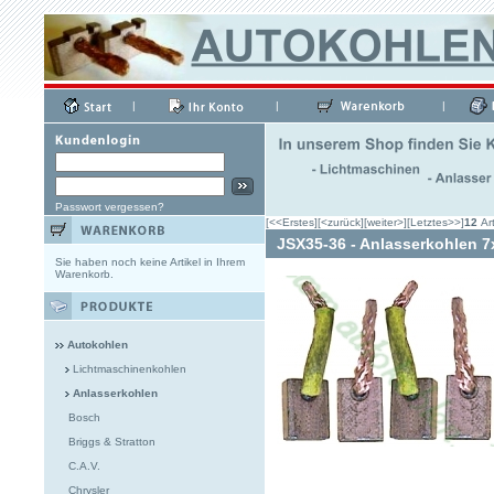
|
|
|
Passwort vergessen?
[<<Erstes]
[<zurück]
[weiter>]
[Letztes>>]
12
Art
JSX35-36 - Anlasserkohlen 7
Sie haben noch keine Artikel in Ihrem
Warenkorb.
Autokohlen
Lichtmaschinenkohlen
Anlasserkohlen
Bosch
Briggs & Stratton
C.A.V.
Chrysler