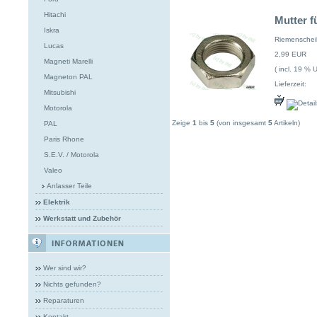
Hitachi
Mutter 
Iskra
Riemenschei
Lucas
2,99 EUR
Magneti Marelli
( incl. 19 % 
Magneton PAL
Lieferzeit:
Mitsubishi
Motorola
Zeige
1
bis
5
(von insgesamt
5
Artikeln)
PAL
Paris Rhone
S.E.V. / Motorola
Valeo
Anlasser Teile
Elektrik
Werkstatt und Zubehör
Wer sind wir?
Nichts gefunden?
Reparaturen
Kontakt