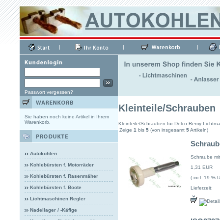
|
|
|
Passwort vergessen?
Kleinteile/Schrauben
Sie haben noch keine Artikel in Ihrem
Warenkorb.
Kleinteile/Schrauben für Delco-Remy Lichtm
Zeige
1
bis
5
(von insgesamt
5
Artikeln)
Schraube
Autokohlen
Schraube mit
Kohlebürsten f. Motorräder
1,31 EUR
Kohlebürsten f. Rasenmäher
( incl. 19 % 
Kohlebürsten f. Boote
Lieferzeit:
Lichtmaschinen Regler
Nadellager / -Käfige