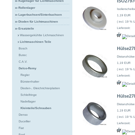
ISO27976
Kugellager für Lichtmaschinen
Rollenlager
Isolierschei
Lagerbuchsen/Sinterbuchsen
1,19 EUR
( incl. 19 % 
Dioden für Lichtmaschinen
Lieferzeit:
Ersatzteile
Wassergekühlte Lichmaschinen
Lichtmaschinen Teile
Hülse278
Bosch
Butec
Distanzhüls
C.A.V.
1,19 EUR
Delco-Remy
( incl. 19 % 
Regler
Lieferzeit:
Bürstenhalter
Dioden-, Gleichrichterplatten
Schleifringe
Hülse278
Nadellager
Distanzhüls
Kleinteile/Schrauben
1,19 EUR
Denso
( incl. 19 % 
Ducellier
Lieferzeit:
Fiat
Ford