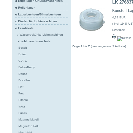
Kugellager für Lichtmaschinen
LK 27683
Rollenlager
Kunstoff-La
Lagerbuchsen/Sinterbuchsen
4,38 EUR
Dioden für Lichtmaschinen
( incl. 19 % US
Ersatzteile
Lieferzeit:
Wassergekühlte Lichmaschinen
Lichtmaschinen Teile
Zeige
1
bis
2
(von insgesamt
2
Artikeln)
Bosch
Butec
C.A.V.
Delco-Remy
Denso
Ducellier
Fiat
Ford
Hitachi
Iskra
Lucas
Magneti Marelli
Magneton PAL
Mitsubishi