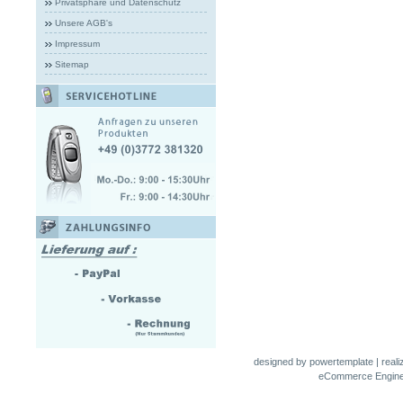
Privatsphäre und Datenschutz
Unsere AGB's
Impressum
Sitemap
designed by
powertemplate
| real
eCommerce Engin