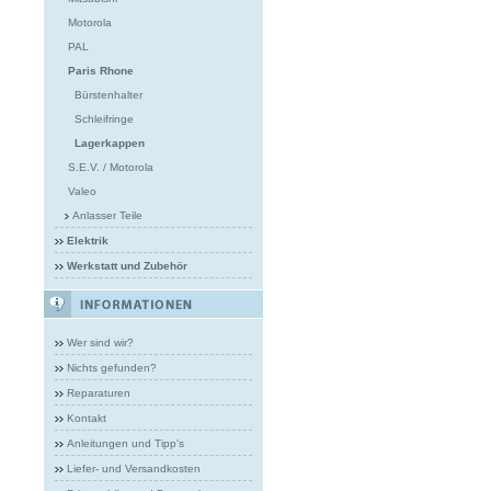
Motorola
PAL
Paris Rhone
Bürstenhalter
Schleifringe
Lagerkappen
S.E.V. / Motorola
Valeo
Anlasser Teile
Elektrik
Werkstatt und Zubehör
Wer sind wir?
Nichts gefunden?
Reparaturen
Kontakt
Anleitungen und Tipp's
Liefer- und Versandkosten