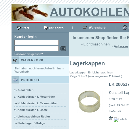
|
|
|
Passwort vergessen?
Lagerkappen
Sie haben noch keine Artikel in Ihrem
Warenkorb.
Lagerkappen für Lichtmaschinen
Zeige
1
bis
2
(von insgesamt
2
Artikeln)
LK 28051
Autokohlen
Kunstoff-La
Kohlebürsten f. Motorräder
4,78 EUR
Kohlebürsten f. Rasenmäher
( incl. 19 % US
Kohlebürsten f. Boote
Lieferzeit:
Lichtmaschinen Regler
Nadellager / -Käfige