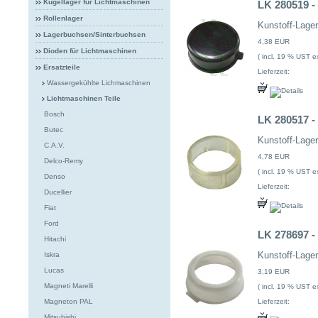
Kugellager für Lichtmaschinen
LK 280519 -
Rollenlager
Kunstoff-Lage
Lagerbuchsen/Sinterbuchsen
4,38 EUR
Dioden für Lichtmaschinen
( incl. 19 % UST ex
Ersatzteile
Lieferzeit:
Wassergekühlte Lichmaschinen
Lichtmaschinen Teile
Bosch
LK 280517 -
Butec
Kunstoff-Lage
C.A.V.
4,78 EUR
Delco-Remy
( incl. 19 % UST ex
Denso
Lieferzeit:
Ducellier
Fiat
Ford
LK 278697 -
Hitachi
Kunstoff-Lage
Iskra
Lucas
3,19 EUR
Magneti Marelli
( incl. 19 % UST ex
Lieferzeit:
Magneton PAL
Mitsubishi