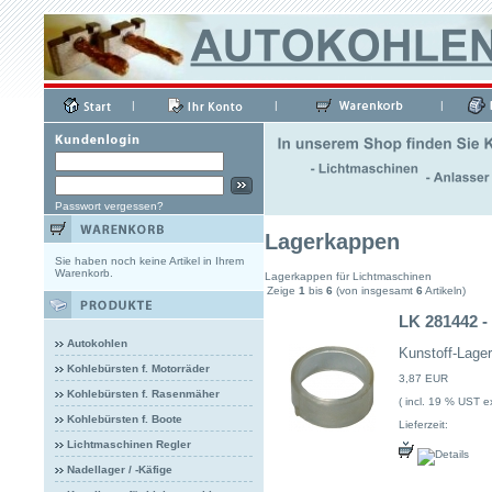
|
|
|
Passwort vergessen?
Lagerkappen
Sie haben noch keine Artikel in Ihrem
Warenkorb.
Lagerkappen für Lichtmaschinen
Zeige
1
bis
6
(von insgesamt
6
Artikeln)
LK 281442 -
Autokohlen
Kunstoff-Lage
Kohlebürsten f. Motorräder
3,87 EUR
Kohlebürsten f. Rasenmäher
( incl. 19 % UST ex
Kohlebürsten f. Boote
Lieferzeit:
Lichtmaschinen Regler
Nadellager / -Käfige