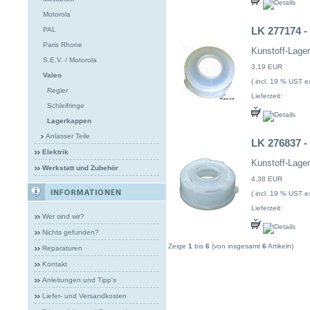
Motorola
LK 277174 -
PAL
Paris Rhone
Kunstoff-Lag
S.E.V. / Motorola
3,19 EUR
Valeo
( incl. 19 % UST ex
Regler
Lieferzeit:
Schleifringe
Lagerkappen
Anlasser Teile
LK 276837 -
Elektrik
Kunstoff-Lage
Werkstatt und Zubehör
4,38 EUR
( incl. 19 % UST ex
Lieferzeit:
Wer sind wir?
Nichts gefunden?
Zeige
1
bis
6
(von insgesamt
6
Artikeln)
Reparaturen
Kontakt
Anleitungen und Tipp's
Liefer- und Versandkosten