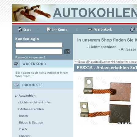
|
|
|
Passwort vergessen?
[<<Erstes]
[<zurück]
[weiter>]
4
Artikel in diese
FESX16 - Anlasserkohlen 8
Sie haben noch keine Artikel in Ihrem
Warenkorb.
Autokohlen
Lichtmaschinenkohlen
Anlasserkohlen
Bosch
Briggs & Stratton
C.A.V.
Chrysler