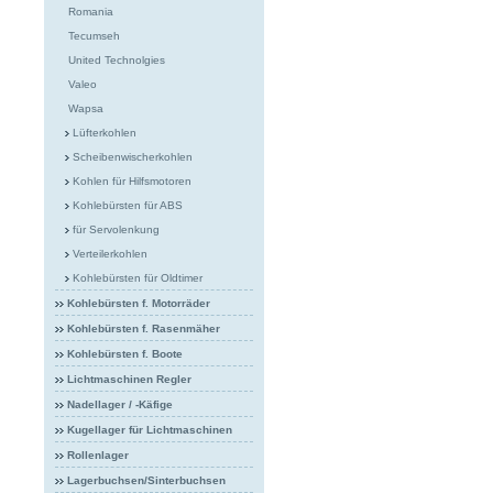
Romania
Tecumseh
United Technolgies
Valeo
Wapsa
Lüfterkohlen
Scheibenwischerkohlen
Kohlen für Hilfsmotoren
Kohlebürsten für ABS
für Servolenkung
Verteilerkohlen
Kohlebürsten für Oldtimer
Kohlebürsten f. Motorräder
Kohlebürsten f. Rasenmäher
Kohlebürsten f. Boote
Lichtmaschinen Regler
Nadellager / -Käfige
Kugellager für Lichtmaschinen
Rollenlager
Lagerbuchsen/Sinterbuchsen