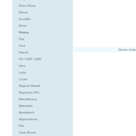
Delco-Remy
Denso
Ducellier
Elmot
Femsa
Fiat
Ford
Diesen Arti
Hitachi
IFA / FER / DDR
Iskra
Lada
Lucas
Magneti Marelli
Magneton PAL
Miscellaneus
Mitsubishi
Moskwitsch
Nippondenso
PAL
Paris Rhone