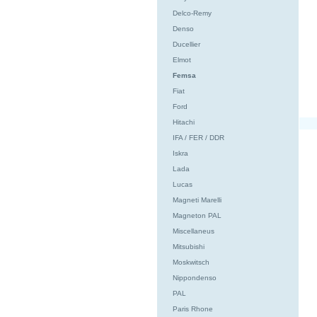
Delco-Remy
Denso
Ducellier
Elmot
Femsa
Fiat
Ford
Hitachi
IFA / FER / DDR
Iskra
Lada
Lucas
Magneti Marelli
Magneton PAL
Miscellaneus
Mitsubishi
Moskwitsch
Nippondenso
PAL
Paris Rhone