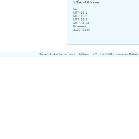
1 Satz=4 Bürsten
für
MTP 12-1
MTP 12-2
MTP 12-3
MTP 24-13
Romania
2130, 2134
Diesen Artikel haben wir am Mittwoch, 02. Juli 2008 in unseren Kata