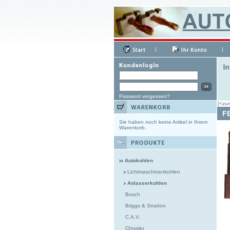
|
|
Passwort vergessen?
[<zur
F
Sie haben noch keine Artikel in Ihrem
Warenkorb.
Autokohlen
Lichtmaschinenkohlen
Anlasserkohlen
Bosch
Briggs & Stratton
C.A.V.
Chrysler