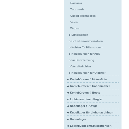
Romania
Tecumseh
United Technolgies
Valeo
Wapsa
Lüfterkohlen
Scheibenwischerkohlen
Kohlen für Hilfsmotoren
Kohlebürsten für ABS
für Servolenkung
Verteilerkohlen
Kohlebürsten für Oldtimer
Kohlebürsten f. Motorräder
Kohlebürsten f. Rasenmäher
Kohlebürsten f. Boote
Lichtmaschinen Regler
Nadellager / -Käfige
Kugellager für Lichtmaschinen
Rollenlager
Lagerbuchsen/Sinterbuchsen