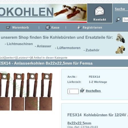
|
|
ück]
[weiter>]
[Letztes>>]
4
Artikel in dieser Kategorie
ESX14 - Anlasserkohlen 8x22x22,5mm für Femsa
Art.Nr.:
FESX14
Lieferzeit:
1-2 Werktage
FESX14 Kohlebürsten für 12/24V 
8x22x22,5mm
Orig.-Ref.:13784-29-83