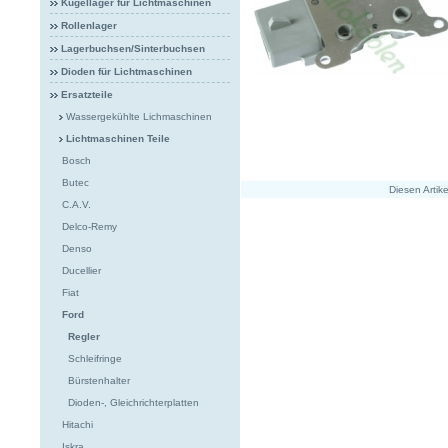
Kugellager für Lichtmaschinen
Rollenlager
Lagerbuchsen/Sinterbuchsen
Dioden für Lichtmaschinen
Ersatzteile
Wassergekühlte Lichmaschinen
Lichtmaschinen Teile
Bosch
Butec
Diesen Artik
C.A.V.
Delco-Remy
Denso
Ducellier
Fiat
Ford
Regler
Schleifringe
Bürstenhalter
Dioden-, Gleichrichterplatten
Hitachi
Iskra