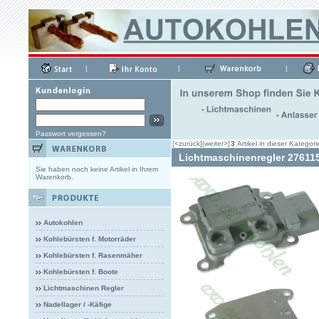
|
|
|
Passwort vergessen?
[<zurück]
[weiter>]
3
Artikel in dieser Kategori
Lichtmaschinenregler 27611
Sie haben noch keine Artikel in Ihrem
Warenkorb.
Autokohlen
Kohlebürsten f. Motorräder
Kohlebürsten f. Rasenmäher
Kohlebürsten f. Boote
Lichtmaschinen Regler
Nadellager / -Käfige