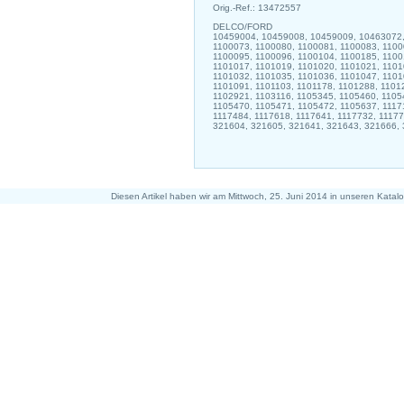
Orig.-Ref.: 13472557
DELCO/FORD
10459004, 10459008, 10459009, 10463072,
1100073, 1100080, 1100081, 1100083, 1100
1100095, 1100096, 1100104, 1100185, 1100
1101017, 1101019, 1101020, 1101021, 1101
1101032, 1101035, 1101036, 1101047, 1101
1101091, 1101103, 1101178, 1101288, 1101
1102921, 1103116, 1105345, 1105460, 1105
1105470, 1105471, 1105472, 1105637, 1117
1117484, 1117618, 1117641, 1117732, 11177
321604, 321605, 321641, 321643, 321666,
Diesen Artikel haben wir am Mittwoch, 25. Juni 2014 in unseren Kat