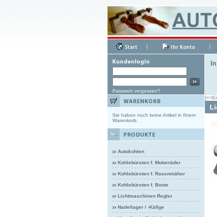
|
|
Passwort vergessen?
[<<Er
Li
Sie haben noch keine Artikel in Ihrem
Warenkorb.
Autokohlen
Kohlebürsten f. Motorräder
Kohlebürsten f. Rasenmäher
Kohlebürsten f. Boote
Lichtmaschinen Regler
Nadellager / -Käfige