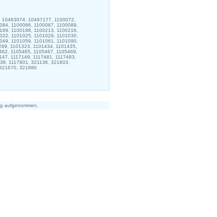
 10463074, 10497177, 1100072,
084, 1100086, 1100087, 1100089,
189, 1100198, 1100213, 1100216,
022, 1101025, 1101029, 1101030,
049, 1101059, 1101061, 1101090,
289, 1101323, 1101434, 1101435,
462, 1105465, 1105467, 1105469,
147, 1117149, 1117481, 1117483,
38, 1117801, 321136, 321603,
 321670, 321680
alog aufgenommen.