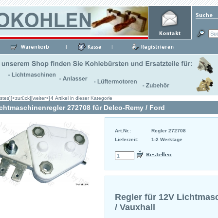
|
|
stes]
[<zurück]
[weiter>]
4
Artikel in dieser Kategorie
chtmaschinenregler 272708 für Delco-Remy / Ford
Art.Nr.:
Regler 272708
Lieferzeit:
1-2 Werktage
Regler für 12V Lichtmas
/ Vauxhall