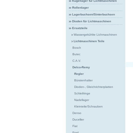
Kugellager für Lichtmaschinen
Rollenlager
Lagerbuchsen/Sinterbuchsen
Dioden für Lichtmaschinen
Ersatzteile
Wassergekühlte Lichmaschinen
Lichtmaschinen Teile
Bosch
Butec
C.A.V.
Delco-Remy
Regler
Bürstenhalter
Dioden-, Gleichrichterplatten
Schleifringe
Nadellager
Kleinteile/Schrauben
Denso
Ducellier
Fiat
Ford