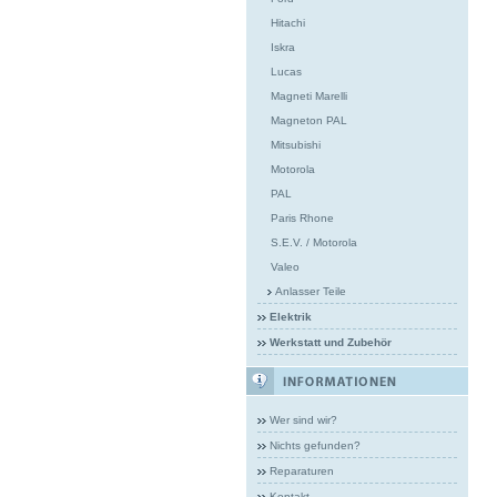
Hitachi
Iskra
Lucas
Magneti Marelli
Magneton PAL
Mitsubishi
Motorola
PAL
Paris Rhone
S.E.V. / Motorola
Valeo
Anlasser Teile
Elektrik
Werkstatt und Zubehör
Wer sind wir?
Nichts gefunden?
Reparaturen
Kontakt